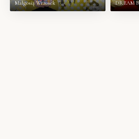
Małgosią Wrzosek
DREAM BA