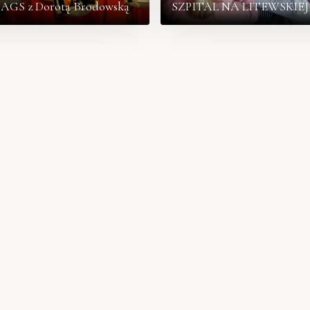
GS z Dorotą Brodowską
SZPITAL NA LITEWSKIEJ